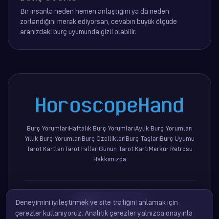
Bir insanla neden hemen anlaştığını ya da neden
zorlandığını merak ediyorsan, cevabın büyük ölçüde
aranızdaki burç uyumunda gizli olabilir.
Burç Yorumları
Haftalık Burç Yorumları
Aylık Burç Yorumları
Yıllık Burç Yorumları
Burç Özellikleri
Burç Taşları
Burç Uyumu
Tarot Kartları
Tarot Falları
Günün Tarot Kartı
Merkür Retrosu
Hakkımızda
Türkçe
Deneyimini iyileştirmek ve site trafiğini anlamak için
çerezler kullanıyoruz. Analitik çerezler yalnızca onayınla
© 2026 HoroscopeHand ·
hello[@]horoscopehand.com
·