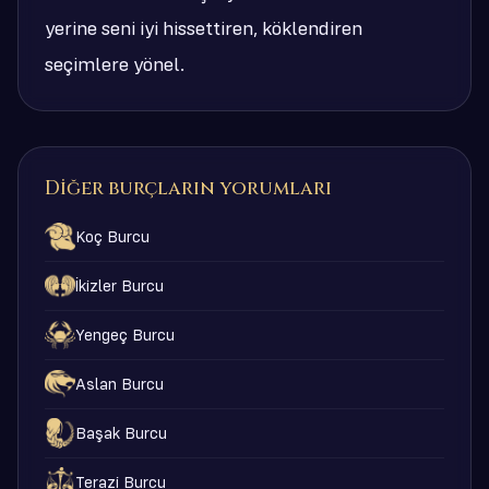
yerine seni iyi hissettiren, köklendiren
seçimlere yönel.
Diğer burçların yorumları
Koç Burcu
İkizler Burcu
Yengeç Burcu
Aslan Burcu
Başak Burcu
Terazi Burcu